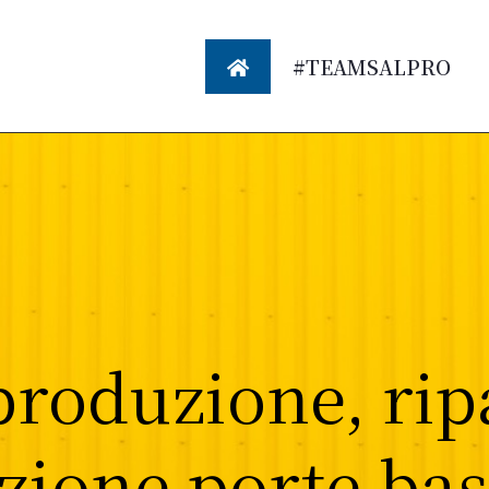
#TEAMSALPRO
 produzione, rip
ione porte bas