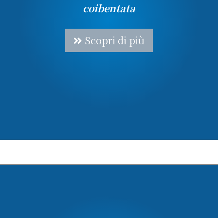
coibentata
Scopri di più