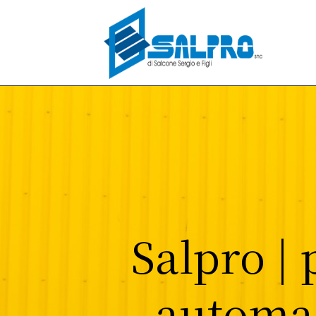
Salpro |
automaz