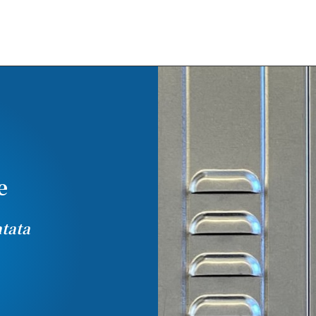
e
ntata