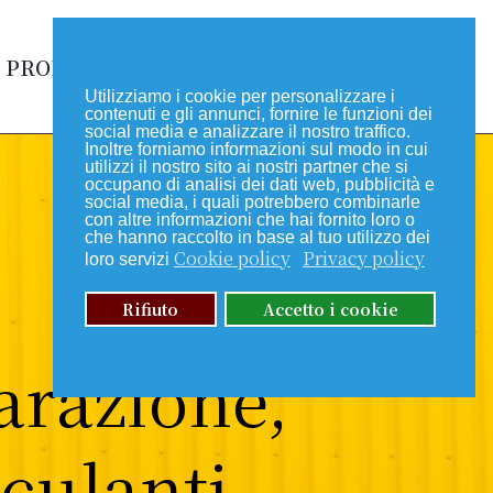
PRODUZIONE
CONTATTI
Utilizziamo i cookie per personalizzare i
contenuti e gli annunci, fornire le funzioni dei
social media e analizzare il nostro traffico.
Inoltre forniamo informazioni sul modo in cui
utilizzi il nostro sito ai nostri partner che si
occupano di analisi dei dati web, pubblicità e
social media, i quali potrebbero combinarle
con altre informazioni che hai fornito loro o
che hanno raccolto in base al tuo utilizzo dei
Cookie policy
Privacy policy
loro servizi
Rifiuto
Accetto i cookie
arazione,
culanti,