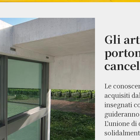
Gli ar
porton
cancel
Le conoscen
acquisiti d
insegnati c
guideranno i
L'unione di
solidalment