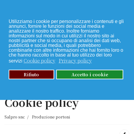
Utilizziamo i cookie per personalizzare i contenuti e gli
annunci, fornire le funzioni dei social media e
analizzare il nostro traffico. Inoltre forniamo
informazioni sul modo in cui utilizzi il nostro sito ai
nostri partner che si occupano di analisi dei dati web,
pubblicità e social media, i quali potrebbero
combinarle con altre informazioni che hai fornito loro o
che hanno raccolto in base al tuo utilizzo dei loro
Cookie policy
Privacy policy
servizi
Rifiuto
Accetto i cookie
CHIAMA ORA +39 02 5030 7014
Cookie policy
Salpro snc
Produzione portoni