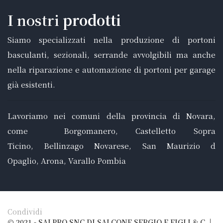
I
nostri
prodotti
Siamo specializzati nella produzione di portoni
basculanti, sezionali, serrande avvolgibili ma anche
nella riparazione e automazione di portoni per garage
già esistenti.
Lavoriamo nei comuni della provincia di
Novara
,
come
Borgomanero
,
Castelletto Sopra
Ticino
,
Bellinzago Novarese
,
San Maurizio d
Opaglio
,
Arona
,
Varallo Pombia
Condividi
© 2021 - SALPRO SNC DI SALCONE SERGIO E FIGLI & C. |