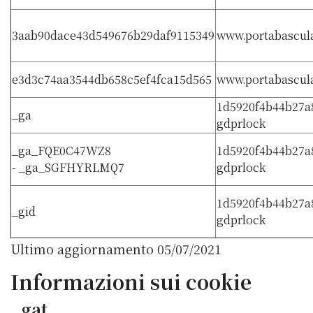
3aab90dace43d549676b29daf9115349
www.portabascula
e3d3c74aa3544db658c5ef4fca15d565
www.portabascula
1d5920f4b44b27a
_ga
gdprlock
_ga_FQE0C47WZ8
1d5920f4b44b27a
- _ga_SGFHYRLMQ7
gdprlock
1d5920f4b44b27a
_gid
gdprlock
Ultimo aggiornamento 05/07/2021
Informazioni sui cookie
_gat