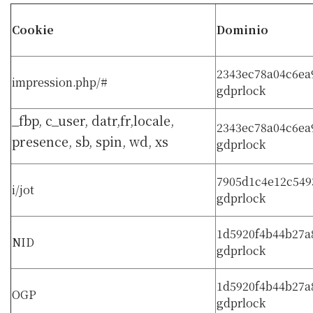
Cookie
Dominio
2343ec78a04c6ea
impression.php/#
gdprlock
_fbp, c_user, datr,fr,locale,
2343ec78a04c6ea
presence, sb, spin, wd, xs
gdprlock
7905d1c4e12c549
i/jot
gdprlock
1d5920f4b44b27a
NID
gdprlock
1d5920f4b44b27a
OGP
gdprlock