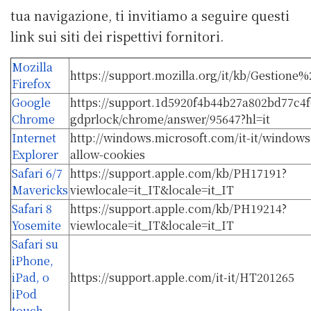
tua navigazione, ti invitiamo a seguire questi
link sui siti dei rispettivi fornitori.
Mozilla
https://support.mozilla.org/it/kb/Gestion
Firefox
Google
https://support.1d5920f4b44b27a802bd77c4f
Chrome
gdprlock/chrome/answer/95647?hl=it
Internet
http://windows.microsoft.com/it-it/windows-
Explorer
allow-cookies
Safari 6/7
https://support.apple.com/kb/PH17191?
Mavericks
viewlocale=it_IT&locale=it_IT
Safari 8
https://support.apple.com/kb/PH19214?
Yosemite
viewlocale=it_IT&locale=it_IT
Safari su
iPhone,
iPad, o
https://support.apple.com/it-it/HT201265
iPod
touch